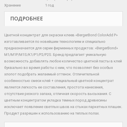
Хранение
1 год
ПОДРОБНЕЕ
Цветной концентрат для окраски клеев «BergerBond ColorAdd P»
изготавливается по новейшим технологиям и специально
предназначается для серии фирменных продуктов: «BergerBond»
M1/М1P/М1S/K1/P1/P2/P2S. Бренд предлагает уникальную
возможность добавлять любое количество цветной пасты в клей
буквально во время работы с ним, что позволяет без особых
хлопот подобрать желаемый оттенок. Отличительной
особенностью смеси клей + специальный цветной концентрат
является легкость ее составления, простота нанесения,
отсутствие резкого запаха, отличная скорость высыхания. С
цветным концентратом укладка темных пород древесины
исключает появление светлых швов на стыках паркетных плашек.
Продукт разрешен к использованию на теплых полах.