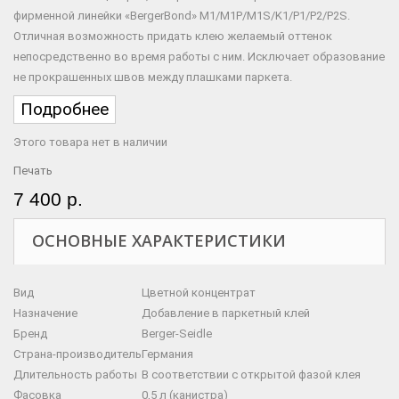
фирменной линейки «BergerBond» M1/М1P/М1S/K1/P1/P2/P2S.
Отличная возможность придать клею желаемый оттенок
непосредственно во время работы с ним. Исключает образование
не прокрашенных швов между плашками паркета.
Подробнее
Этого товара нет в наличии
Печать
7 400 р.
ОСНОВНЫЕ ХАРАКТЕРИСТИКИ
Вид
Цветной концентрат
Назначение
Добавление в паркетный клей
Бренд
Berger-Seidle
Страна-производитель
Германия
Длительность работы
В соответствии с открытой фазой клея
Фасовка
0,5 л (канистра)