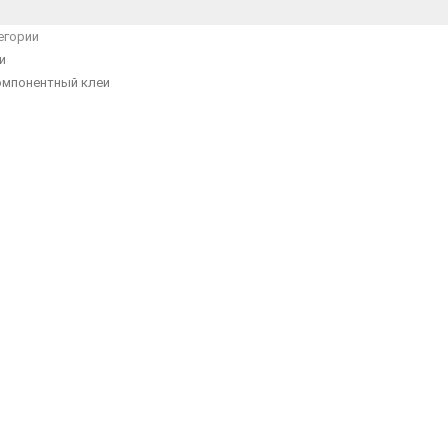
егории
и
омпонентный клеи