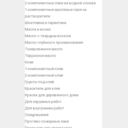
2-компонентные лаки на водной основе
1-компонентные масляные лаки на
растворителе
Шпатлевки и герметики
Масла и воски
Масло с твердым воском
Масло глубокого проникновения
Тонированное масло
Террасное масло
Клеи
1-компонентный клеи
2-компонентный клеи
Грунты под клей
Красители для клея
Краски для деревянного дома
Для наружных работ
Для внутренних работ
Спецрешения
Противо пожарные лаки
Покрытия для спортзалов