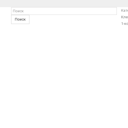
Кат
Кле
Поиск
1-к