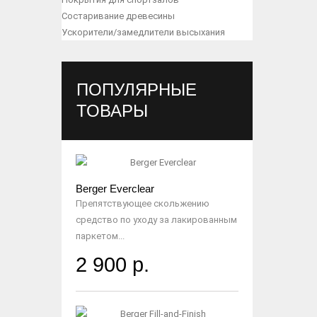
Состаривание древесины
Ускорители/замедлители высыхания
ПОПУЛЯРНЫЕ
ТОВАРЫ
Berger Everclear
Препятствующее скольжению
средство по уходу за лакированным
паркетом...
2 900 р.